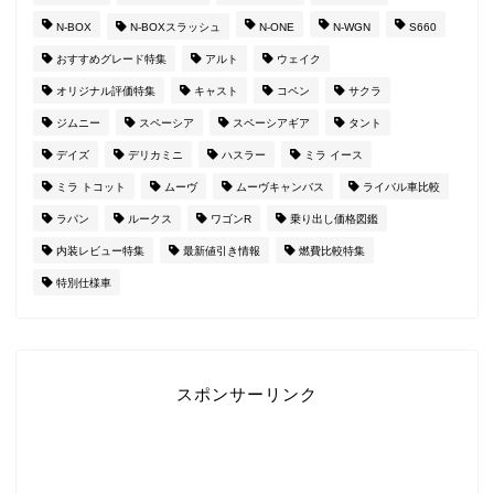
N-BOX
N-BOXスラッシュ
N-ONE
N-WGN
S660
おすすめグレード特集
アルト
ウェイク
オリジナル評価特集
キャスト
コペン
サクラ
ジムニー
スペーシア
スペーシアギア
タント
デイズ
デリカミニ
ハスラー
ミラ イース
ミラ トコット
ムーヴ
ムーヴキャンバス
ライバル車比較
ラパン
ルークス
ワゴンR
乗り出し価格図鑑
内装レビュー特集
最新値引き情報
燃費比較特集
特別仕様車
スポンサーリンク