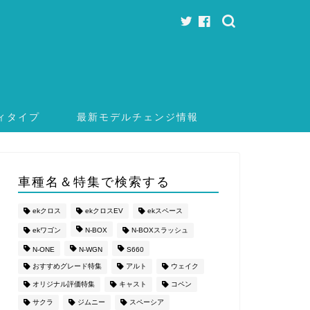
ィタイプ
最新モデルチェンジ情報
車種名＆特集で検索する
ekクロス
ekクロスEV
ekスペース
ekワゴン
N-BOX
N-BOXスラッシュ
N-ONE
N-WGN
S660
おすすめグレード特集
アルト
ウェイク
オリジナル評価特集
キャスト
コペン
サクラ
ジムニー
スペーシア