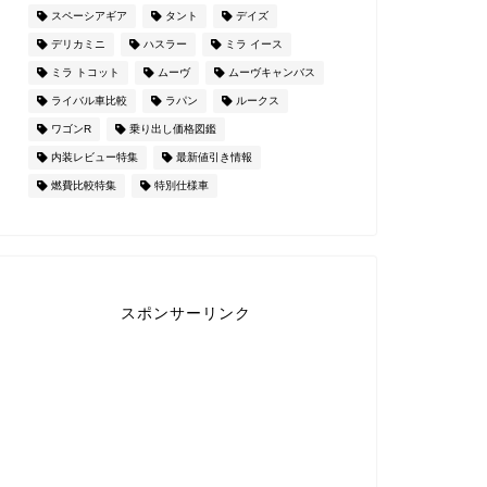
スペーシアギア
タント
デイズ
デリカミニ
ハスラー
ミラ イース
ミラ トコット
ムーヴ
ムーヴキャンバス
ライバル車比較
ラパン
ルークス
ワゴンR
乗り出し価格図鑑
内装レビュー特集
最新値引き情報
燃費比較特集
特別仕様車
スポンサーリンク