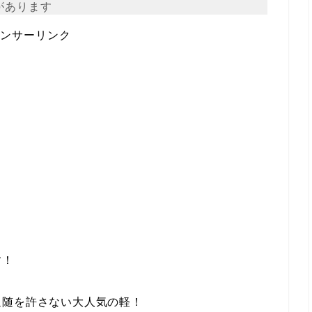
があります
ンサーリンク
す！
追随を許さない大人気の軽！