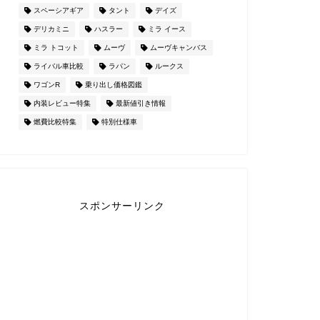
スペーシアギア
タント
デイズ
デリカミニ
ハスラー
ミラ イース
ミラ トコット
ムーヴ
ムーヴキャンバス
ライバル車比較
ラパン
ルークス
ワゴンR
乗り出し価格図鑑
内装レビュー特集
最新値引き情報
燃費比較特集
特別仕様車
スポンサーリンク