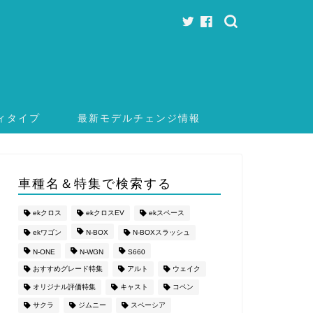
ィタイプ
最新モデルチェンジ情報
車種名＆特集で検索する
ekクロス
ekクロスEV
ekスペース
ekワゴン
N-BOX
N-BOXスラッシュ
N-ONE
N-WGN
S660
おすすめグレード特集
アルト
ウェイク
オリジナル評価特集
キャスト
コペン
サクラ
ジムニー
スペーシア