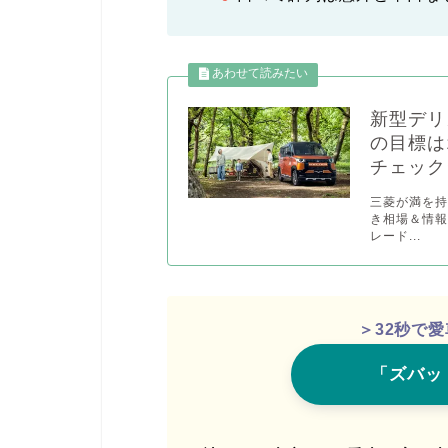
新型デリ
の目標は
チェック
三菱が満を
き相場＆情報
レード...
＞32秒で
「ズバッ