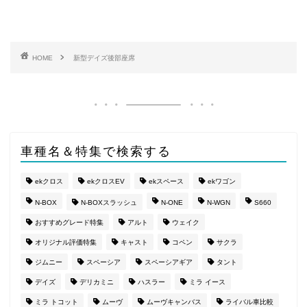
HOME
新型デイズ後部座席
車種名＆特集で検索する
ekクロス
ekクロスEV
ekスペース
ekワゴン
N-BOX
N-BOXスラッシュ
N-ONE
N-WGN
S660
おすすめグレード特集
アルト
ウェイク
オリジナル評価特集
キャスト
コペン
サクラ
ジムニー
スペーシア
スペーシアギア
タント
デイズ
デリカミニ
ハスラー
ミラ イース
ミラ トコット
ムーヴ
ムーヴキャンバス
ライバル車比較