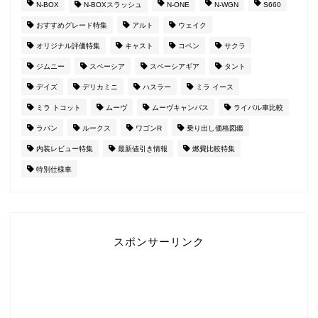
N-BOX
N-BOXスラッシュ
N-ONE
N-WGN
S660
おすすめグレード特集
アルト
ウェイク
オリジナル評価特集
キャスト
コペン
サクラ
ジムニー
スペーシア
スペーシアギア
タント
デイズ
デリカミニ
ハスラー
ミラ イース
ミラ トコット
ムーヴ
ムーヴキャンバス
ライバル車比較
ラパン
ルークス
ワゴンR
乗り出し価格図鑑
内装レビュー特集
最新値引き情報
燃費比較特集
特別仕様車
スポンサーリンク