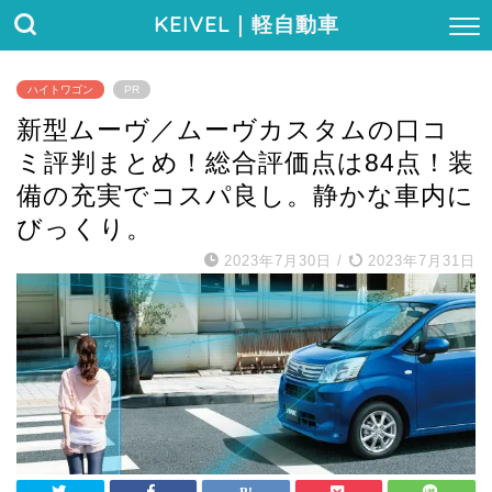
KEIVEL
｜軽自動車
ハイトワゴン
PR
新型ムーヴ／ムーヴカスタムの口コ
ミ評判まとめ！総合評価点は84点！装
備の充実でコスパ良し。静かな車内に
びっくり。
2023年7月30日
/
2023年7月31日