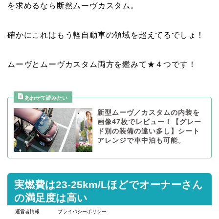
を求めるなら断然ムーヴカスタム。
確かにこれはもう軽自動車の領域を超えてるでしょ！
ムーヴとムーヴカスタム両方を鑑みて★４つです！
新型ムーヴ／カスタムの内装を
画像47枚でレビュー！【グレー
ド別の装備の違い多し】シート
アレンジで車中泊も可能。
実燃費は23-25km/Lほどでオーナーさん
の満足度は高い
運営者情報
プライバシーポリシー