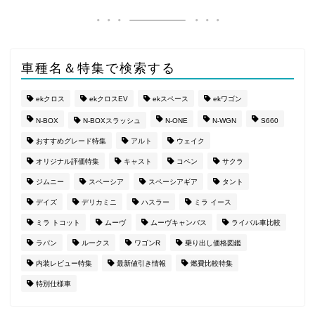
車種名＆特集で検索する
ekクロス
ekクロスEV
ekスペース
ekワゴン
N-BOX
N-BOXスラッシュ
N-ONE
N-WGN
S660
おすすめグレード特集
アルト
ウェイク
オリジナル評価特集
キャスト
コペン
サクラ
ジムニー
スペーシア
スペーシアギア
タント
デイズ
デリカミニ
ハスラー
ミラ イース
ミラ トコット
ムーヴ
ムーヴキャンバス
ライバル車比較
ラパン
ルークス
ワゴンR
乗り出し価格図鑑
内装レビュー特集
最新値引き情報
燃費比較特集
特別仕様車