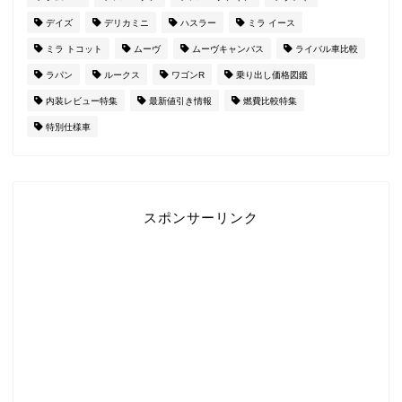
デイズ
デリカミニ
ハスラー
ミラ イース
ミラ トコット
ムーヴ
ムーヴキャンバス
ライバル車比較
ラパン
ルークス
ワゴンR
乗り出し価格図鑑
内装レビュー特集
最新値引き情報
燃費比較特集
特別仕様車
スポンサーリンク