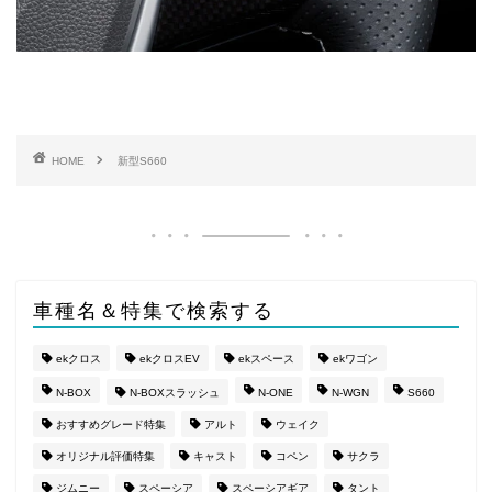
HOME
新型S660
車種名＆特集で検索する
ekクロス
ekクロスEV
ekスペース
ekワゴン
N-BOX
N-BOXスラッシュ
N-ONE
N-WGN
S660
おすすめグレード特集
アルト
ウェイク
オリジナル評価特集
キャスト
コペン
サクラ
ジムニー
スペーシア
スペーシアギア
タント