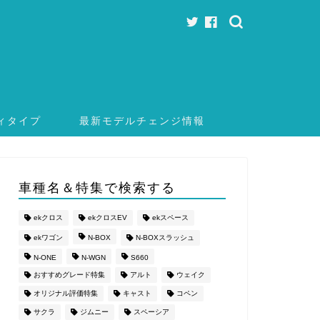
ィタイプ
最新モデルチェンジ情報
車種名＆特集で検索する
ekクロス
ekクロスEV
ekスペース
ekワゴン
N-BOX
N-BOXスラッシュ
N-ONE
N-WGN
S660
おすすめグレード特集
アルト
ウェイク
オリジナル評価特集
キャスト
コペン
サクラ
ジムニー
スペーシア