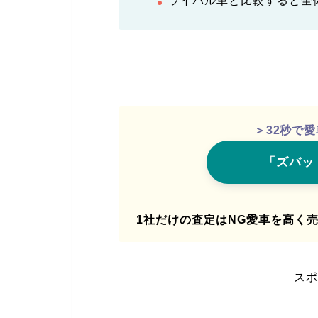
ライバル車と比較すると全
＞32秒で
「ズバッ
1社だけの査定はNG愛車を高く
スポ