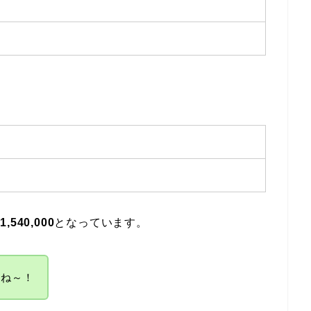
～
～
～
～
540,000
となっています。
だね～！