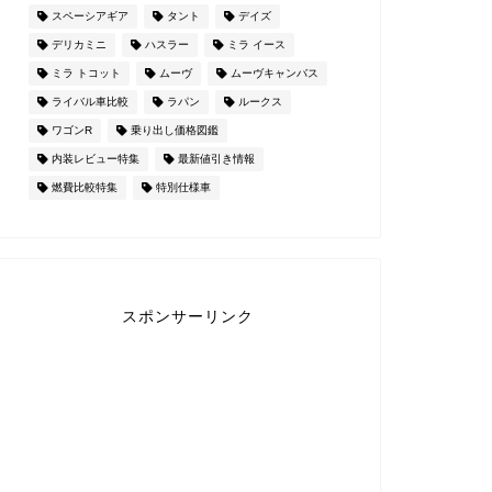
スペーシアギア
タント
デイズ
デリカミニ
ハスラー
ミラ イース
ミラ トコット
ムーヴ
ムーヴキャンバス
ライバル車比較
ラパン
ルークス
ワゴンR
乗り出し価格図鑑
内装レビュー特集
最新値引き情報
燃費比較特集
特別仕様車
スポンサーリンク