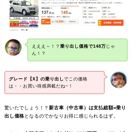
えええ～！？
乗り出し価格で148万
じゃ
ん！？
グレード【X】の乗り出し
でこの価格
は・・お買い得感満載だね~！
驚いたでしょう！？
新古車（中古車）は支払総額=乗り
出し価格
となるのでかなりお得に感じられるはず。