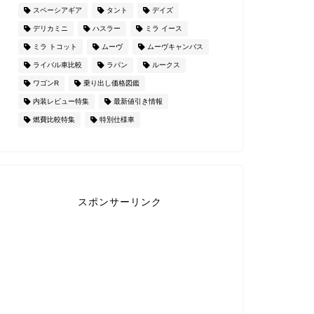
スペーシアギア
タント
デイズ
デリカミニ
ハスラー
ミラ イース
ミラ トコット
ムーヴ
ムーヴキャンバス
ライバル車比較
ラパン
ルークス
ワゴンR
乗り出し価格図鑑
内装レビュー特集
最新値引き情報
燃費比較特集
特別仕様車
スポンサーリンク