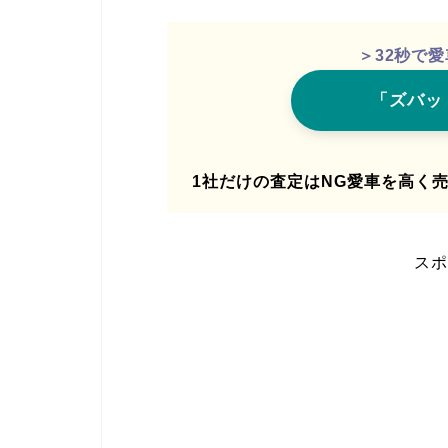
＞32秒で
「ズバッ
1社だけの査定はNG愛車を高く
スポ