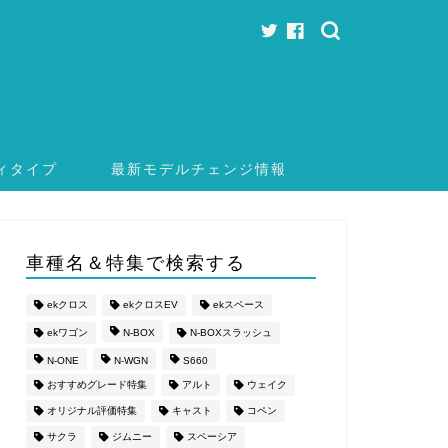
ィタイプ
最新モデルチェンジ情報
車種名＆特集で検索する
ekクロス
ekクロスEV
ekスペース
ekワゴン
N-BOX
N-BOXスラッシュ
N-ONE
N-WGN
S660
おすすめグレード特集
アルト
ウェイク
オリジナル評価特集
キャスト
コペン
サクラ
ジムニー
スペーシア