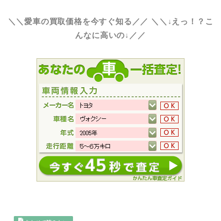
＼＼愛車の買取価格を今すぐ知る／／
＼＼↓えっ！？こ
んなに高いの↓／／