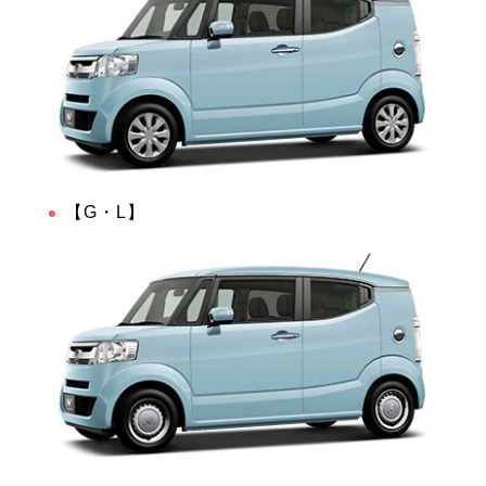
【G・L】